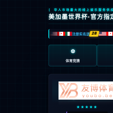
页面错误！请稍后再试～
V5.0.9
{ 十年磨一剑-为API开发设计的高性能框架 }