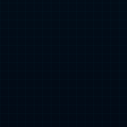
彩神厨柜（富阳金秋大道店）
地址：杭州市富阳区秦亿荣府南区店铺13-3彩神
衣柜
电话：18657211669
营业时间：周一至周日 8：30-17：00