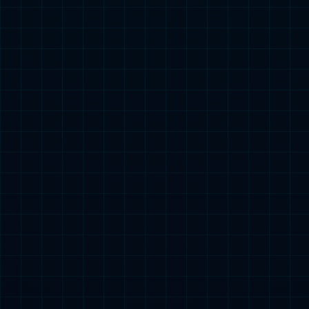
彩神厨柜（邛崃店）
地址：四川省成都市邛崃市弘居家私B区一楼
电话：18380317618
营业时间：周一至周日 09:00-18:00